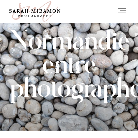
Normandie
A PROPOS
entre
INFOS
photograph
HISTOIRES
CONTACT