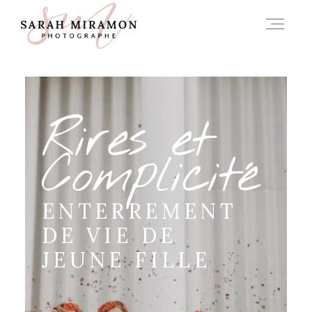
A PROPOS
Rires et
INFOS
Complicité
HISTOIRES
ENTERREMENT
DE VIE DE
CONTACT
JEUNE FILLE